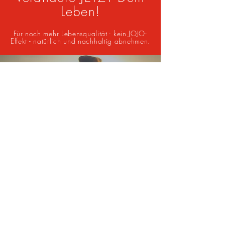
Leben!
Für noch mehr Lebensqualität - kein JOJO-
Effekt - natürlich und nachhaltig abnehmen.
Fühl dich wieder wohl
in deinem Körper!
Kontakt
E-Mail:
figurstudio.susanna@gmail.com
Telefon:
0043 664 4650673