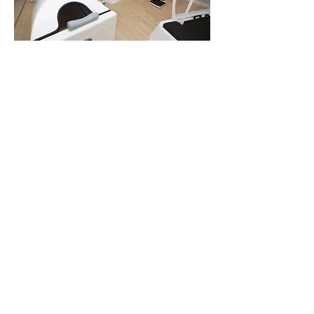
Hallo, ich
bin Susanna,
Inhaberin Figurstudio
Eisenstadt
Selbst an Übergewicht gelitten,
unzählige Diäten ohne langfristigen
Erfolg probiert, weiß ich es nun
besser!! Meine Erfahrungen möchte
ich mit Dir teilen, Dich begleiten
und unterstützen.
Unser Ziel: NACHHALTIGE
Gewichtsreduktion