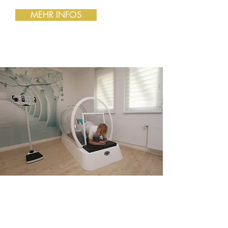
MEHR INFOS
Erfolg
mit
FigureBelle