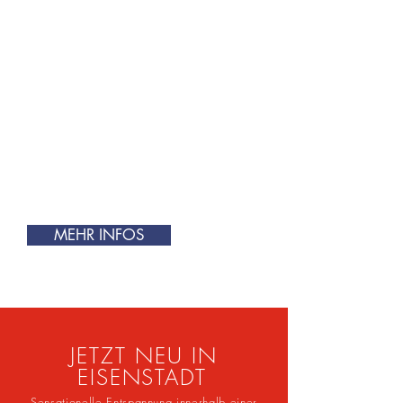
Die ultimative Methode um
nachhaltig abzunehmen
Abnehmen ist nicht so schwer, wenn
man weiß wie es geht. Mit der
bewährten FigureBelle Methode
behandeln wir
gezielt Deine
Problemzonen, um
langfristige Erfolge zu erzielen.
MEHR INFOS
JETZT NEU IN
EISENSTADT
Sensationelle Entspannung
innerhalb einer